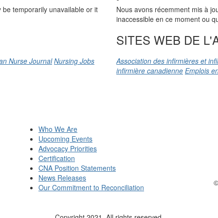
be temporarily unavailable or it
Nous avons récemment mis à jour n
inaccessible en ce moment ou qu’
SITES WEB DE L'A
an Nurse Journal
Nursing Jobs
Association des infirmières et in
infirmière canadienne
Emplois en
Who We Are
Upcoming Events
Advocacy Priorities
Certification
CNA Position Statements
News Releases
©
Our Commitment to Reconciliation
Copyright 2021. All rights reserved.