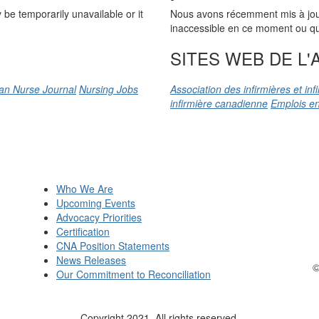
be temporarily unavailable or it
Nous avons récemment mis à jour n
inaccessible en ce moment ou qu’
SITES WEB DE L'A
an Nurse Journal
Nursing Jobs
Association des infirmières et in
infirmière canadienne
Emplois en
Who We Are
Upcoming Events
Advocacy Priorities
Certification
CNA Position Statements
News Releases
©
Our Commitment to Reconciliation
Copyright 2021. All rights reserved.