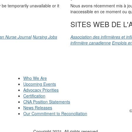
be temporarily unavailable or it
Nous avons récemment mis à jour n
inaccessible en ce moment ou qu’
SITES WEB DE L'A
an Nurse Journal
Nursing Jobs
Association des infirmières et in
infirmière canadienne
Emplois en
Who We Are
Upcoming Events
Advocacy Priorities
Certification
CNA Position Statements
News Releases
©
Our Commitment to Reconciliation
Copyright 2021. All rights reserved.