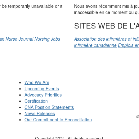
be temporarily unavailable or it
Nous avons récemment mis à jour n
inaccessible en ce moment ou qu’
SITES WEB DE L'A
an Nurse Journal
Nursing Jobs
Association des infirmières et in
infirmière canadienne
Emplois en
Who We Are
Upcoming Events
Advocacy Priorities
Certification
CNA Position Statements
News Releases
©
Our Commitment to Reconciliation
Copyright 2021. All rights reserved.