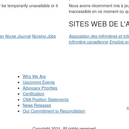
be temporarily unavailable or it
Nous avons récemment mis à jour n
inaccessible en ce moment ou qu’
SITES WEB DE L'A
an Nurse Journal
Nursing Jobs
Association des infirmières et in
infirmière canadienne
Emplois en
Who We Are
Upcoming Events
Advocacy Priorities
Certification
CNA Position Statements
News Releases
©
Our Commitment to Reconciliation
Copyright 2021. All rights reserved.