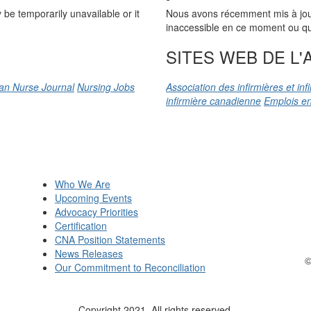
be temporarily unavailable or it
Nous avons récemment mis à jour n
inaccessible en ce moment ou qu’
SITES WEB DE L'A
an Nurse Journal
Nursing Jobs
Association des infirmières et in
infirmière canadienne
Emplois en
Who We Are
Upcoming Events
Advocacy Priorities
Certification
CNA Position Statements
News Releases
©
Our Commitment to Reconciliation
Copyright 2021. All rights reserved.