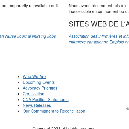
be temporarily unavailable or it
Nous avons récemment mis à jour n
inaccessible en ce moment ou qu’
SITES WEB DE L'A
an Nurse Journal
Nursing Jobs
Association des infirmières et in
infirmière canadienne
Emplois en
Who We Are
Upcoming Events
Advocacy Priorities
Certification
CNA Position Statements
News Releases
©
Our Commitment to Reconciliation
Copyright 2021. All rights reserved.