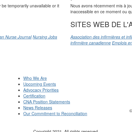
be temporarily unavailable or it
Nous avons récemment mis à jour n
inaccessible en ce moment ou qu’
SITES WEB DE L'A
an Nurse Journal
Nursing Jobs
Association des infirmières et in
infirmière canadienne
Emplois en
Who We Are
Upcoming Events
Advocacy Priorities
Certification
CNA Position Statements
News Releases
©
Our Commitment to Reconciliation
Copyright 2021. All rights reserved.