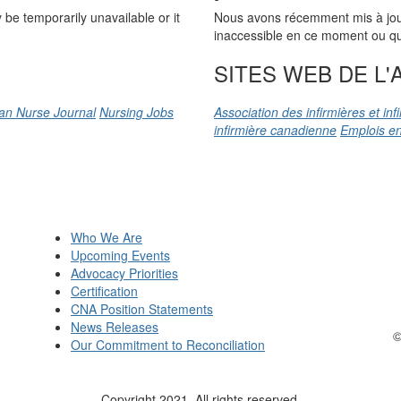
be temporarily unavailable or it
Nous avons récemment mis à jour n
inaccessible en ce moment ou qu’
SITES WEB DE L'A
an Nurse Journal
Nursing Jobs
Association des infirmières et in
infirmière canadienne
Emplois en
Who We Are
Upcoming Events
Advocacy Priorities
Certification
CNA Position Statements
News Releases
©
Our Commitment to Reconciliation
Copyright 2021. All rights reserved.