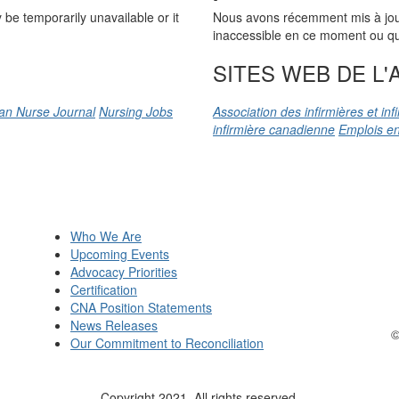
be temporarily unavailable or it
Nous avons récemment mis à jour n
inaccessible en ce moment ou qu’
SITES WEB DE L'A
an Nurse Journal
Nursing Jobs
Association des infirmières et in
infirmière canadienne
Emplois en
Who We Are
Upcoming Events
Advocacy Priorities
Certification
CNA Position Statements
News Releases
©
Our Commitment to Reconciliation
Copyright 2021. All rights reserved.