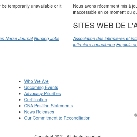
be temporarily unavailable or it
Nous avons récemment mis à jour n
inaccessible en ce moment ou qu’
SITES WEB DE L'A
an Nurse Journal
Nursing Jobs
Association des infirmières et in
infirmière canadienne
Emplois en
Who We Are
Upcoming Events
Advocacy Priorities
Certification
CNA Position Statements
News Releases
©
Our Commitment to Reconciliation
Copyright 2021. All rights reserved.