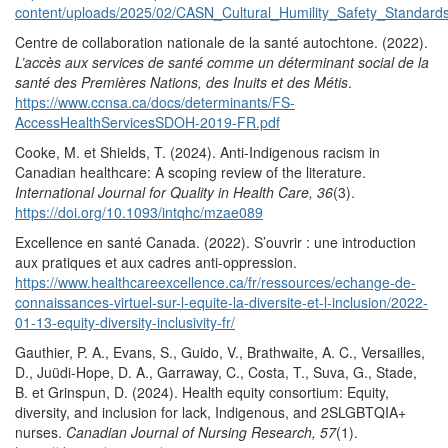
content/uploads/2025/02/CASN_Cultural_Humility_Safety_Standar
Centre de collaboration nationale de la santé autochtone. (2022).
L’accès aux services de santé comme un déterminant social de la
santé des Premières Nations, des Inuits et des Métis
.
https://www.ccnsa.ca/docs/determinants/FS-
AccessHealthServicesSDOH-2019-FR.pdf
Cooke, M. et Shields, T. (2024). Anti-Indigenous racism in
Canadian healthcare: A scoping review of the literature.
International Journal for Quality in Health Care, 36
(3).
https://doi.org/10.1093/intqhc/mzae089
Excellence en santé Canada. (2022). S’ouvrir : une introduction
aux pratiques et aux cadres anti-oppression.
https://www.healthcareexcellence.ca/fr/ressources/echange-de-
connaissances-virtuel-sur-l-equite-la-diversite-et-l-inclusion/2022-
01-13-equity-diversity-inclusivity-fr/
Gauthier, P. A., Evans, S., Guido, V., Brathwaite, A. C., Versailles,
D., Juüdi-Hope, D. A., Garraway, C., Costa, T., Suva, G., Stade,
B. et Grinspun, D. (2024). Health equity consortium: Equity,
diversity, and inclusion for lack, Indigenous, and 2SLGBTQIA+
nurses.
Canadian Journal of Nursing Research, 57
(1).