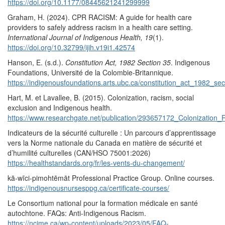
https://doi.org/10.1177/08445621241299999
Graham, H. (2024). CPR RACISM: A guide for health care
providers to safely address racism in a health care setting.
International Journal of Indigenous Health, 19
(1).
https://doi.org/10.32799/ijih.v19i1.42574
Hanson, E. (s.d.).
Constitution Act, 1982 Section 35
. Indigenous
Foundations, Université de la Colombie-Britannique.
https://indigenousfoundations.arts.ubc.ca/constitution_act_1982_sec
Hart, M. et Lavallee, B. (2015). Colonization, racism, social
exclusion and Indigenous health.
https://www.researchgate.net/publication/293657172_Colonization
Indicateurs de la sécurité culturelle : Un parcours d’apprentissage
vers la Norme nationale du Canada en matière de sécurité et
d’humilité culturelles (CAN/HSO 75001:2026)
https://healthstandards.org/fr/les-vents-du-changement/
kā-wīci-pimohtēmāt Professional Practice Group. Online courses.
https://indigenousnursesppg.ca/certificate-courses/
Le Consortium national pour la formation médicale en santé
autochtone. FAQs: Anti-Indigenous Racism.
https://ncime.ca/wp-content/uploads/2023/05/FAQ-