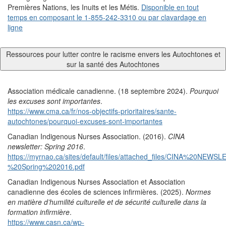
Premières Nations, les Inuits et les Métis.
Disponible en tout
temps en composant le 1-855-242-3310 ou par clavardage en
ligne
Ressources pour lutter contre le racisme envers les Autochtones et
sur la santé des Autochtones
Association médicale canadienne. (18 septembre 2024).
Pourquoi
les excuses sont importantes
.
https://www.cma.ca/fr/nos-objectifs-prioritaires/sante-
autochtones/pourquoi-excuses-sont-importantes
Canadian Indigenous Nurses Association. (2016).
CINA
newsletter: Spring 2016
.
https://myrnao.ca/sites/default/files/attached_files/CINA%20NEW
%20Spring%202016.pdf
Canadian Indigenous Nurses Association et Association
canadienne des écoles de sciences infirmières. (2025).
Normes
en matière d’humilité culturelle et de sécurité culturelle dans la
formation infirmière
.
https://www.casn.ca/wp-