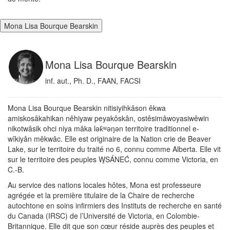
Mona Lisa Bourque Bearskin
Mona Lisa Bourque Bearskin
inf. aut., Ph. D., FAAN, FACSI
Mona Lisa Bourque Bearskin nitisiyihkâson êkwa
amiskosâkahikan nêhiyaw peyakôskân, ostêsimâwoyasiwêwin
nikotwâsik ohci niya mâka lək̓ʷəŋən territoire traditionnel e-
wîkiyân mêkwâc. Elle est originaire de la Nation crie de Beaver
Lake, sur le territoire du traité no 6, connu comme Alberta. Elle vit
sur le territoire des peuples W̱SÁNEĆ, connu comme Victoria, en
C.-B.
Au service des nations locales hôtes, Mona est professeure
agrégée et la première titulaire de la Chaire de recherche
autochtone en soins infirmiers des Instituts de recherche en santé
du Canada (IRSC) de l’Université de Victoria, en Colombie-
Britannique. Elle dit que son cœur réside auprès des peuples et