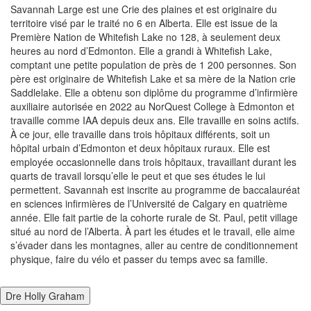
Savannah Large est une Crie des plaines et est originaire du
territoire visé par le traité no 6 en Alberta. Elle est issue de la
Première Nation de Whitefish Lake no 128, à seulement deux
heures au nord d’Edmonton. Elle a grandi à Whitefish Lake,
comptant une petite population de près de 1 200 personnes. Son
père est originaire de Whitefish Lake et sa mère de la Nation crie
Saddlelake. Elle a obtenu son diplôme du programme d’infirmière
auxiliaire autorisée en 2022 au NorQuest College à Edmonton et
travaille comme IAA depuis deux ans. Elle travaille en soins actifs.
À ce jour, elle travaille dans trois hôpitaux différents, soit un
hôpital urbain d’Edmonton et deux hôpitaux ruraux. Elle est
employée occasionnelle dans trois hôpitaux, travaillant durant les
quarts de travail lorsqu’elle le peut et que ses études le lui
permettent. Savannah est inscrite au programme de baccalauréat
en sciences infirmières de l’Université de Calgary en quatrième
année. Elle fait partie de la cohorte rurale de St. Paul, petit village
situé au nord de l’Alberta. À part les études et le travail, elle aime
s’évader dans les montagnes, aller au centre de conditionnement
physique, faire du vélo et passer du temps avec sa famille.
Dre Holly Graham