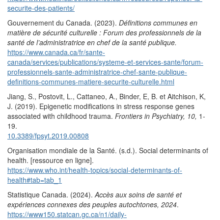
securite-des-patients/
Gouvernement du Canada. (2023).
Définitions communes en
matière de sécurité culturelle : Forum des professionnels de la
santé de l’administratrice en chef de la santé publique.
https://www.canada.ca/fr/sante-
canada/services/publications/systeme-et-services-sante/forum-
professionnels-sante-administratrice-chef-sante-publique-
definitions-communes-matiere-securite-culturelle.html
Jiang, S., Postovit, L., Cattaneo, A., Binder, E, B. et Aitchison, K,
J. (2019). Epigenetic modifications in stress response genes
associated with childhood trauma.
Frontiers in Psychiatry, 10,
1-
19.
10.3389/fpsyt.2019.00808
Organisation mondiale de la Santé. (s.d.). Social determinants of
health. [ressource en ligne].
https://www.who.int/health-topics/social-determinants-of-
health#tab=tab_1
Statistique Canada. (2024).
Accès aux soins de santé et
expériences connexes des peuples autochtones, 2024
.
https://www150.statcan.gc.ca/n1/daily-