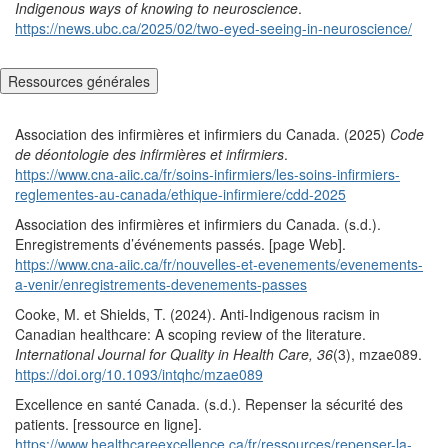
Indigenous ways of knowing to neuroscience
.
https://news.ubc.ca/2025/02/two-eyed-seeing-in-neuroscience/
Ressources générales
Association des infirmières et infirmiers du Canada. (2025)
Code
de déontologie des infirmières et infirmiers
.
https://www.cna-aiic.ca/fr/soins-infirmiers/les-soins-infirmiers-
reglementes-au-canada/ethique-infirmiere/cdd-2025
Association des infirmières et infirmiers du Canada. (s.d.).
Enregistrements d’événements passés. [page Web].
https://www.cna-aiic.ca/fr/nouvelles-et-evenements/evenements-
a-venir/enregistrements-devenements-passes
Cooke, M. et Shields, T. (2024). Anti-Indigenous racism in
Canadian healthcare: A scoping review of the literature.
International Journal for Quality in Health Care, 36
(3), mzae089.
https://doi.org/10.1093/intqhc/mzae089
Excellence en santé Canada. (s.d.). Repenser la sécurité des
patients. [ressource en ligne].
https://www.healthcareexcellence.ca/fr/ressources/repenser-la-