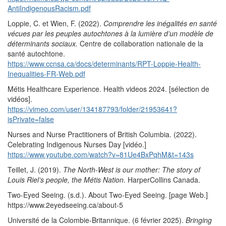
AntiIndigenousRacism.pdf
Loppie, C. et Wien, F. (2022).
Comprendre les inégalités en santé
vécues par les peuples autochtones à la lumière d’un modèle de
déterminants sociaux.
Centre de collaboration nationale de la
santé autochtone.
https://www.ccnsa.ca/docs/determinants/RPT-Loppie-Health-
Inequalities-FR-Web.pdf
Métis Healthcare Experience. Health videos 2024. [sélection de
vidéos].
https://vimeo.com/user/134187793/folder/21953641?
isPrivate=false
Nurses and Nurse Practitioners of British Columbia. (2022).
Celebrating Indigenous Nurses Day [vidéo.]
https://www.youtube.com/watch?v=81Ue4BxPqhM&t=143s
Teillet, J. (2019).
The North-West is our mother: The story of
Louis Riel’s people, the Métis Nation
. HarperCollins Canada.
Two-Eyed Seeing. (s.d.). About Two-Eyed Seeing. [page Web.]
https://www.2eyedseeing.ca/about-5
Université de la Colombie-Britannique. (6 février 2025).
Bringing