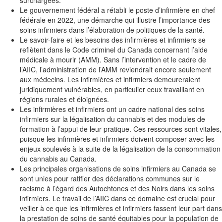
surchargées.
Le gouvernement fédéral a rétabli le poste d’infirmière en chef
fédérale en 2022, une démarche qui illustre l’importance des
soins infirmiers dans l’élaboration de politiques de la santé
.
Le savoir-faire et les besoins des
infirmières et infirmiers
se
reflètent dans le Code criminel du Canada concernant l’aide
médicale à mourir (AMM). Sans l’intervention et le cadre de
l’AIIC, l’administration de l’AMM reviendrait encore seulement
aux médecins. Les
infirmières et infirmiers demeureraient
juridiquement vulnérables
, en particulier ceux travaillant en
régions rurales et éloignées
.
Les
infirmières et infirmiers
ont un cadre national des soins
infirmiers sur la légalisation du cannabis et des modules de
formation à l’appui de leur pratique. Ces ressources sont vitales,
puisque les
infirmières et infirmiers doivent composer avec les
enjeux soulevés
à la suite de la légalisation de la consommation
du cannabis au Canada
.
Les principales organisations de soins infirmiers au Canada se
sont unies pour ratifier des déclarations communes sur le
racisme à l’égard des Autochtones et des Noirs dans les soins
infirmiers. Le travail de l’AIIC dans ce domaine est crucial pour
veiller à ce que les
infirmières et infirmiers fassent leur
part dans
la prestation de soins de santé équitables pour la population de