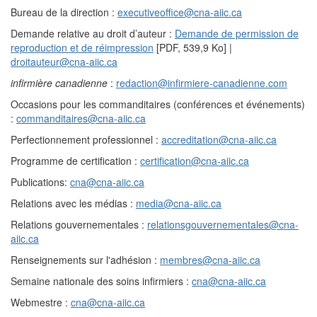
Bureau de la direction :
executiveoffice@cna-aiic.ca
Demande relative au droit d’auteur :
Demande de permission de
reproduction et de réimpression
[PDF, 539,9 Ko]
|
droitauteur@cna-aiic.ca
infirmière canadienne
:
redaction@infirmiere-canadienne.com
Occasions pour les commanditaires (conférences et événements)
:
commanditaires@cna-aiic.ca
Perfectionnement professionnel :
accreditation@cna-aiic.ca
Programme de certification :
certification@cna-aiic.ca
Publications:
cna@cna-aiic.ca
Relations avec les médias :
media@cna-aiic.ca
Relations gouvernementales :
relationsgouvernementales@cna-
aiic.ca
Renseignements sur l'adhésion :
membres@cna-aiic.ca
Semaine nationale des soins infirmiers :
cna@cna-aiic.ca
Webmestre :
cna@cna-aiic.ca