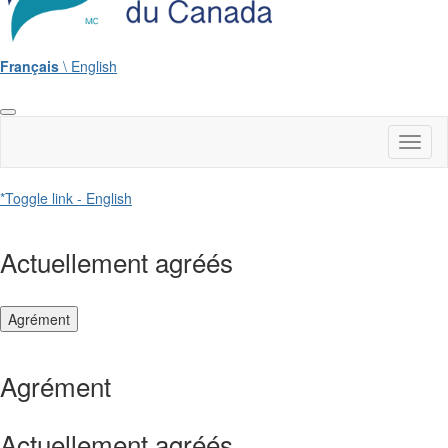
Français
\ English
Toggl
naviga
*Toggle link - English
Actuellement agréés
Agrément
Agrément
Actuellement agréés