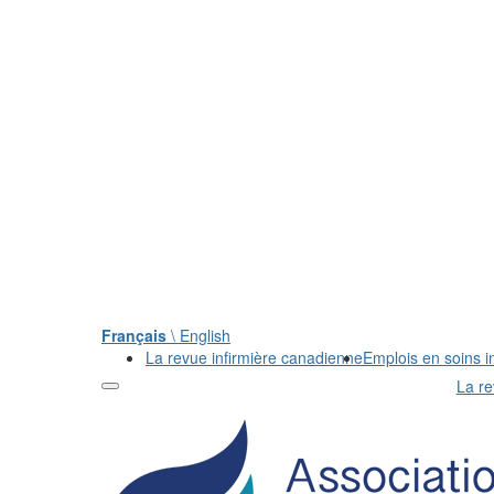
Français
\ English
La revue infirmière canadienne
Emplois en soins in
La re