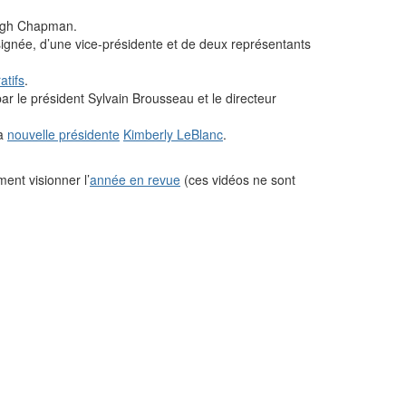
Leigh Chapman.
ignée, d’une vice-présidente et de deux représentants
atifs
.
r le président Sylvain Brousseau et le directeur
la
nouvelle présidente
Kimberly LeBlanc
.
ent visionner l’
année en revue
(ces vidéos ne sont