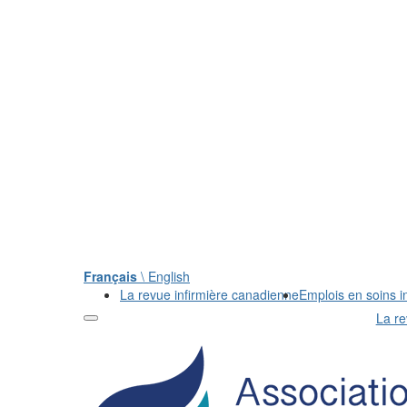
Français
\ English
La revue infirmière canadienne
Emplois en soins in
La re