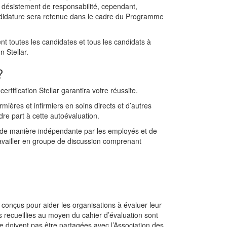
e désistement de responsabilité, cependant,
andidature sera retenue dans le cadre du Programme
nt toutes les candidates et tous les candidats à
n Stellar.
?
ification Stellar garantira votre réussite.
mières et infirmiers en soins directs et d’autres
re part à cette autoévaluation.
nt de manière indépendante par les employés et de
availler en groupe de discussion comprenant
 conçus pour aider les organisations à évaluer leur
ées recueillies au moyen du cahier d’évaluation sont
ne doivent pas être partagées avec l’Association des