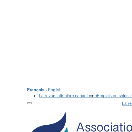
Français
\ English
La revue infirmière canadienne
Emplois en soins in
La re