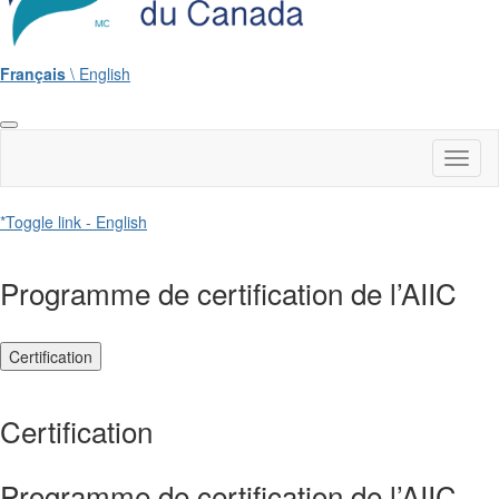
Français
\ English
Toggl
naviga
*Toggle link - English
Programme de certification de l’AIIC
Certification
Certification
Programme de certification de l’AIIC