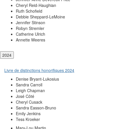
Cheryl Reid-Haughian
Ruth Schofield
Debbie Sheppard-LeMoine
Jennifer Stinson
Robyn Stremler
Catherine Ulrich
Annette Weeres
2024
Livre de distinctions honorifiques 2024
Denise Bryant-Lukosius
Sandra Carroll
Leigh Chapman
José Côté
Cheryl Cusack
Sandra Easson-Bruno
Emily Jenkins
Tess Kroeker
Mary-Lou Martin