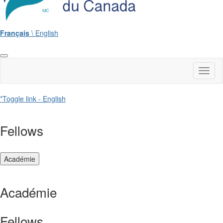
Français
\ English
Toggl
naviga
*Toggle link - English
Fellows
Académie
Académie
Fellows