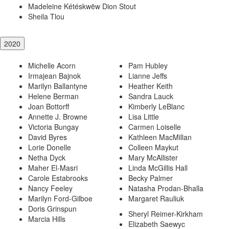
Madeleine Kétéskwēw Dion Stout
Sheila Tlou
2020
Michelle Acorn
Pam Hubley
Irmajean Bajnok
Lianne Jeffs
Marilyn Ballantyne
Heather Keith
Helene Berman
Sandra Lauck
Joan Bottorff
Kimberly LeBlanc
Annette J. Browne
Lisa Little
Victoria Bungay
Carmen Loiselle
David Byres
Kathleen MacMillan
Lorie Donelle
Colleen Maykut
Netha Dyck
Mary McAllister
Maher El-Masri
Linda McGillis Hall
Carole Estabrooks
Becky Palmer
Nancy Feeley
Natasha Prodan-Bhalla
Marilyn Ford-Gilboe
Margaret Rauliuk
Doris Grinspun
Sheryl Reimer-Kirkham
Marcia Hills
Elizabeth Saewyc