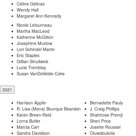
Céline Gélinas
Wendy Hall
Margaret Ann Kennedy
Nicole Letourneau
Martha MacLeod
Katherine McGilton
Josephine Muxlow
Lori Schindel Martin
Eric Staples
Gillian Strudwick
Lucie Tremblay
Susan VanDeVelde-Coke
2021
Harrison Applin
Bernadette Pauly
R. Lisa (Mona) Bourque Bearskin
J. Craig Phillips
Karen Breen-Reid
Shahirose Premji
Lorna Butler
Sheri Price
Marcia Carr
Josette Roussel
Sandra Davidson
Oluwabukola