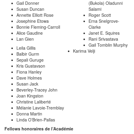
Gail Donner
(Bukola) Oladunni
Susan Duncan
Salami
Annette Elliott Rose
Roger Scott
Josephine Etowa
Erna Snelgrove-
Bonnie Fleming-Carroll
Clarke
Alice Gaudine
Janet E. Squires
Lan Gien
Rani Srivastava
Gail Tomblin Murphy
Leila Gillis
Karima Velji
Balbir Gurm
Sepali Guruge
Kris Gustavson
Fiona Hanley
Dave Holmes
Susan Jack
Beverley-Tracey John
Joan Kingston
Christine Laliberté
Mélanie Lavoie-Tremblay
Donna Martin
Linda O’Brien-Pallas
Fellows honoraires de l’Académie