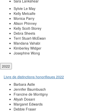
Sara Lankshear
Sylvie Le May
Kelly Metcalfe
Monica Parry
Alison Phinney
Kelly Scott-Storey
Debra Sheets
Terri Stuart-McEwan
Mandana Vahabi
Kimberley Widger
Josephine Wong
2022
Livre de distinctions honorifiques 2022
Barbara Astle
Jennifer Baumbusch
Francine de Montigny
Aliyah Dosani
Margaret Edwards
Debbie Fraser