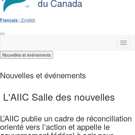
Français
\ English
Toggl
naviga
Nouvelles et événements
Nouvelles et événements
L'AIIC Salle des nouvelles
L’AIIC publie un cadre de réconciliation
orienté vers l’action et appelle le
gouvernement fédéral à agir pour