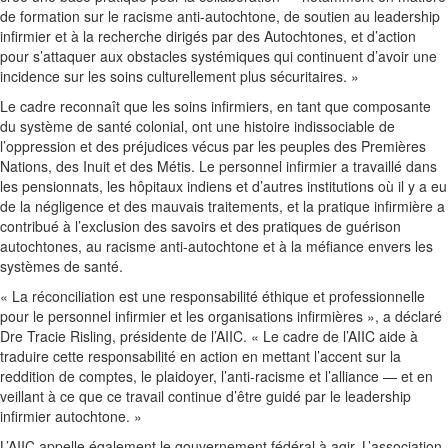
de formation sur le racisme anti-autochtone, de soutien au leadership
infirmier et à la recherche dirigés par des Autochtones, et d’action
pour s’attaquer aux obstacles systémiques qui continuent d’avoir une
incidence sur les soins culturellement plus sécuritaires. »
Le cadre reconnaît que les soins infirmiers, en tant que composante
du système de santé colonial, ont une histoire indissociable de
l’oppression et des préjudices vécus par les peuples des Premières
Nations, des Inuit et des Métis. Le personnel infirmier a travaillé dans
les pensionnats, les hôpitaux indiens et d’autres institutions où il y a eu
de la négligence et des mauvais traitements, et la pratique infirmière a
contribué à l’exclusion des savoirs et des pratiques de guérison
autochtones, au racisme anti-autochtone et à la méfiance envers les
systèmes de santé.
« La réconciliation est une responsabilité éthique et professionnelle
pour le personnel infirmier et les organisations infirmières », a déclaré
Dre Tracie Risling, présidente de l’AIIC. « Le cadre de l’AIIC aide à
traduire cette responsabilité en action en mettant l’accent sur la
reddition de comptes, le plaidoyer, l’anti-racisme et l’alliance — et en
veillant à ce que ce travail continue d’être guidé par le leadership
infirmier autochtone. »
L’AIIC appelle également le gouvernement fédéral à agir. L’association